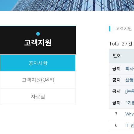
Total 27건
번호
공지사항
공지
회사
고객지원(Q&A)
공지
산행
공지
[논
자료실
공지
“기
7
Why 
6
IT