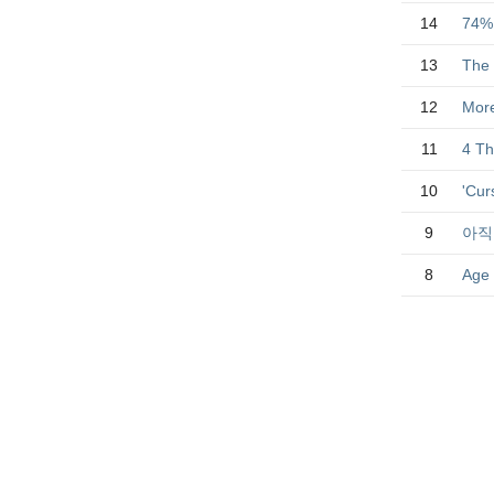
14
74% 
13
The 
12
More
11
4 Th
10
'Cur
9
아직
8
Age 