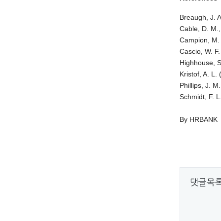
Breaugh, J. 
Cable, D. M.,
Campion, M. A
Cascio, W. F
Highhouse, S.
Kristof, A. L
Phillips, J. M
Schmidt, F. L.
By HRBANK
댓글목