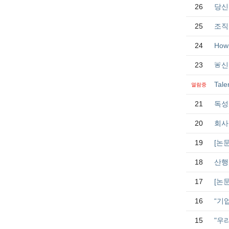
26
당신
25
조직
24
How 
23
🚨
Tal
열람중
21
독성 
20
회사
19
[논
18
산행 
17
[논
16
“기
15
"우